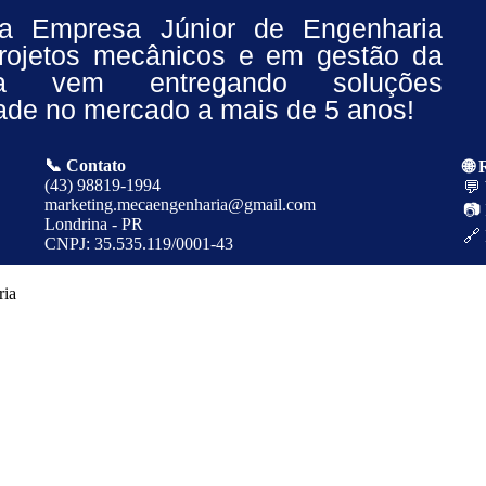
 Empresa Júnior de Engenharia
projetos mecânicos e em gestão da
a vem entregando soluções
dade no mercado a mais de 5 anos!
📞 Contato
🌐 
(43) 98819-1994
💬
marketing.mecaengenharia@gmail.com
📷 
Londrina - PR
🔗
CNPJ: 35.535.119/0001-43
ria